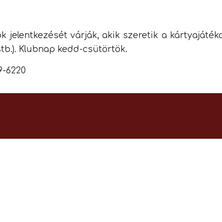
k jelentkezését várják, akik szeretik a kártyajáté
tb.).
K
lubnap kedd
-
csüt
örtök.
9-6220