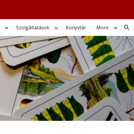
ion
Szolgáltatások
Könyvtár
More